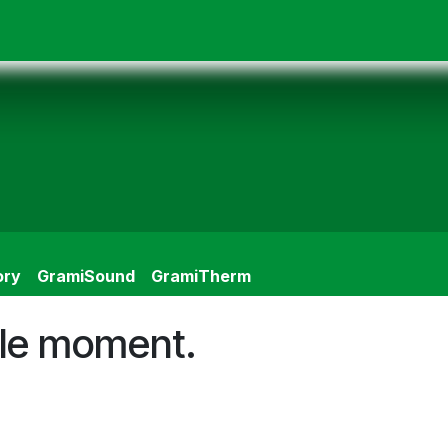
ack
Guide de Membrane
Aide
Mon Compte
ory
GramiSound
GramiTherm
 le moment.