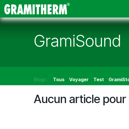
Se rendre au contenu
Gramitherm
Amp
GramiSound
Blogs :
Tous
Voyager
Test
GramiSt
Aucun article pour