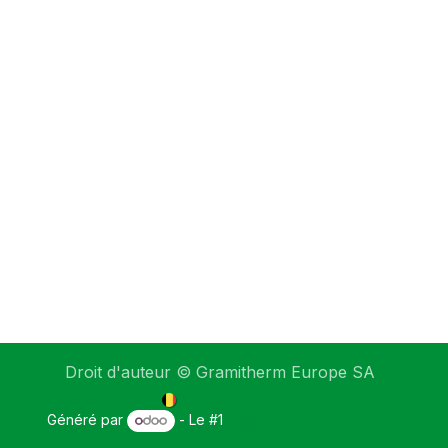
Droit d'auteur © Gramitherm Europe SA
Français (BE)
Généré par
- Le #1
Open Source eCommerce